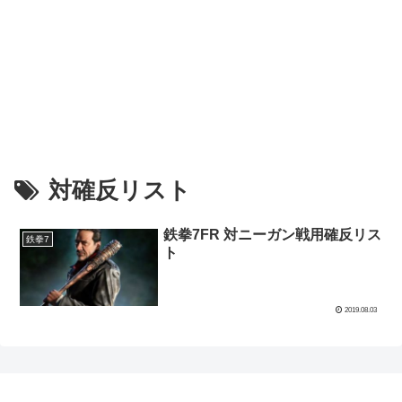
対確反リスト
鉄拳7FR 対ニーガン戦用確反リス
鉄拳7
ト
2019.08.03