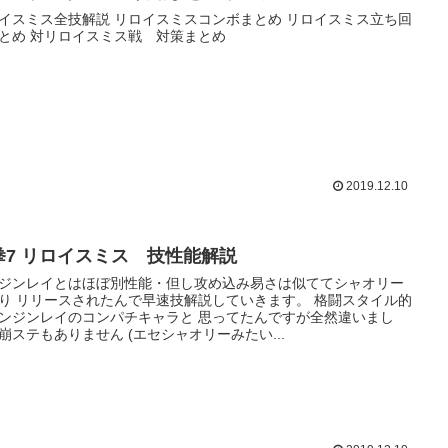
全技解説 リロイスミスコンボまとめ リロイスミス立ち回
りまとめ 対リロイスミス戦 対策まとめ
2019.12.10
拳7 リロイスミス 技性能解説
ジンレイとはほぼ別性能・但し攻め込み易さは似ててシャオリー
きます。 格闘スタイル的
ンジンレイのコンパチキャラと 思ってたんですが全然違いまし
崩ステもありません (エセシャオリーみたい...