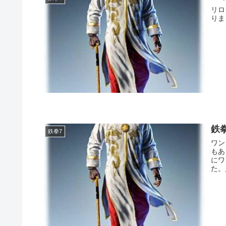
リロイスミス
鉄
鉄拳7
ワン
もあり リリースされたんで早速技解説してい
にワ
た。