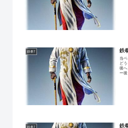
鉄
鉄拳7
当ペ
どう
後へ ② 1LPRK → 2LKRP → 構え中6LP → スクリュー後へ 
ー後 .
鉄
鉄拳7