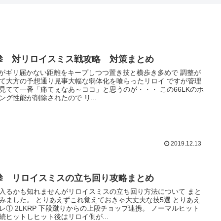
拳 対リロイスミス戦攻略 対策まとめ
Kがギリ届かない距離をキープしつつ置き技と横歩き多めで 調整が
て大方の予想通り見事大幅な弱体化を喰らったリロイ ですが管理
見てて一番「痛てぇなあ～ココ」と思うのが・・・ この66LKのホ
ング性能が削除されたので リ...
2019.12.13
拳 リロイスミスの立ち回り攻略まとめ
入るかも知れませんがリロイスミスの立ち回り方法について まと
みました。 とりあえずこれ覚えておきゃ大丈夫な技5選 とりあえ
P 下段蹴りからの上段チョップ連携。 ノーマルヒット
続ヒットしヒット後はリロイ側が...