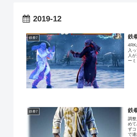
2019-12
鉄
鉄拳7
4R
入っ
人が
ーミ
鉄
鉄拳7
調整
めて
ずコレ① 2LKR
で連