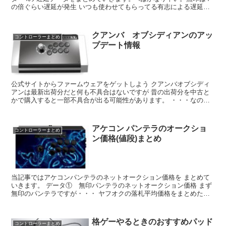
の倍ぐらい遅延が発生 いつも使わせてもらってる有志による遅延検
証データによると ファイティングコマンダー4...
クアンバ オブシディアンのアッ
コントローラーまとめ
プデート情報
公式サイトからファームウェアをゲットしよう クアンバオブシディ
アンは最新出荷分だと何も不具合はないですが 昔の出荷分を中古と
かで購入すると一部不具合が出る可能性があります。 ・・・なので
下記リンクから↓↓ オブシディアンのアップデー...
アケコン パンテラのオークショ
コントローラーまとめ
ン価格(値段)まとめ
当記事ではアケコンパンテラのネットオークション価格を まとめて
いきます。 データ① 無印パンテラのネットオークション価格 まず
無印のパンテラですが・・・ ヤフオクの落札平均価格をまとめたサ
イトを参考にすると 約「26000円」ぐらいの...
格ゲーやるときのおすすめパッド
コントローラーまとめ