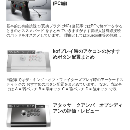
(PC編)
基本的に有線接続で(変換プラグはNG) 当記事ではPCで格ゲーをやる
ときのオススメパッド をまとめていきますがまず管理人は有線接続
のパッドをオススメしています。 理由としてはbluetooth等の無線接
続は入力遅延の 原因になると言...
kofプレイ時のアケコンのおすす
コントローラーまとめ
めボタン配置まとめ
当記事ではザ・キング・オブ・ファイターズプレイ時のアーケードス
ティックの おすすめのボタン配置をまとめています。 なお、当記事
では A = 弱パンチ B = 弱キック C = 強パンチ D = 強キック で表記
していきます。 なお、同...
アタッサ クアンバ オブシディ
コントローラーまとめ
アンの評価・レビュー