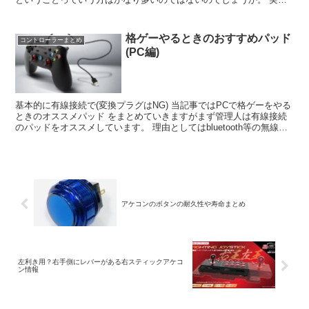
PS4のデュアルショックの十字キーを見ると・・・...
格ゲーやるときのおすすめパッド
コントローラーまとめ
(PC編)
基本的に有線接続で(変換プラグはNG) 当記事ではPCで格ゲーをやる
ときのオススメパッド をまとめていきますがまず管理人は有線接続
のパッドをオススメしています。 理由としてはbluetooth等の無線接
続は入力遅延の 原因になると言...
アケコンのボタンの耐久性や寿命まとめ
左利き用？右手側にレバーがある右スティックアケコ
ン情報