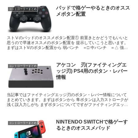
パッドで格ゲーやるときのオスス
コントローラーまとめ
メボタン配置
ストⅤのパッドのオススメボタン配置① 前置きとかどうでもいいと
思うので早速オススメのボタン配置を 提示していこうと思います。
まずはストVのボタン配置から 弱パンチ ＝□ 中パンチ ＝△ 強パ
ンチ ＝R1 弱キック ＝✕ 中キック ＝○...
アケコン 刃(ファイティングエ
コントローラーまとめ
ッジ刃) PS4用のボタン・レバー
情報
当記事ではファイティングエッジ刃のボタン・レバー情報について
まとめていきます。まずはボタンから 隼ボタンは入力ストロークが
浅く誤入力しがち まずボタンについてですがファイティングエッジ
刃のボタンは オリジナルの「HAYABUSAボタン」と...
NINTENDO SWITCHで格ゲーす
コントローラーまとめ
るときのオススメパッド