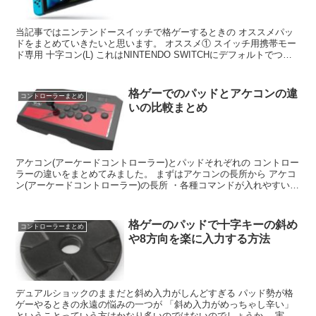
当記事ではニンテンドースイッチで格ゲーするときの オススメパッ
ドをまとめていきたいと思います。 オススメ① スイッチ用携帯モー
ド専用 十字コン(L) これはNINTENDO SWITCHにデフォルトでつい
ている 左右に分裂できるコントロ...
格ゲーでのパッドとアケコンの違
コントローラーまとめ
いの比較まとめ
アケコン(アーケードコントローラー)とパッドそれぞれの コントロー
ラーの違いをまとめてみました。 まずはアケコンの長所から アケコ
ン(アーケードコントローラー)の長所 ・各種コマンドが入れやすい
・同時押しも容易 ・重心が安定している(...
格ゲーのパッドで十字キーの斜め
コントローラーまとめ
や8方向を楽に入力する方法
デュアルショックのままだと斜め入力がしんどすぎる パッド勢が格
ゲーやるときの永遠の悩みの一つが 「斜め入力がめっちゃし辛い」
ということっていう方はかなり多いのではないのでしょうか。 実際