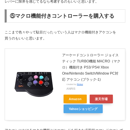
レバーに限界を感じてるなら考慮するのもいいと思います。
⑤マクロ機能付きコントローラーを購入する
ここまで色々やって駄目だったっていう人はマクロ機能付きアケコンを
買うのもいいと思います。
アーケードコントローラー ジョイス
ティック TURBO機能 MACRO（マク
ロ）機能付き PS3/ PS4/ Xbox
One/Nintendo Switch/Window PC対
応 アケコン (ブラック-1)
created by
Rinker
ANRIS
Amazon
楽天市場
Yahooショッピング