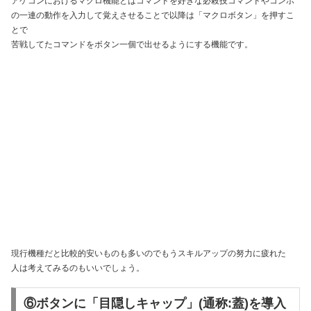
アケコンにおけるマクロ機能とはコマンドを好きな必殺技コマンドやコンボ
の一連の動作を入力して覚えさせることで以降は「マクロボタン」を押すこ
とで
苦戦してたコマンドをボタン一個で出せるようにする機能です。
現行機種だと比較的安いものも多いのでもうスキルアップの努力に疲れた
人は考えてみるのもいいでしょう。
⑥ボタンに「目隠しキャップ」(通称:蓋)を導入