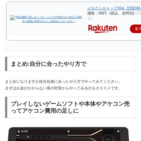
メカクシキャップ30φ 【OBSM-
価格：99円（税込、送料別)
(2
点)
楽
まとめ:自分に合ったやり方で
まとめになりますが自分自身に合ったやり方でやってみてください。
まずはお金がかからない系の対策からやってみるのもオススメです。
プレイしないゲームソフトや本体やアケコン売
ってアケコン費用の足しに