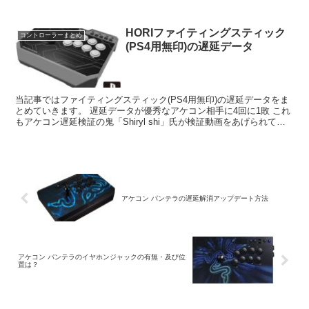
いんですが悪化してくると 親指の薄皮がめくれた...
HORIファイティングスティック
コントローラーまとめ
(PS4用無印)の遅延データ
当記事ではファイティングスティック(PS4用無印)の遅延データをま
とめていきます。 遅延データが優秀なアケコン相手に4回に1敗 これ
もアケコン遅延検証の鬼「Shiryl shi」氏が検証動画をあげられてい
た のでそこから引用しました。 ...
アケコン パンテラの遅延解消アップデート方法
アケコン パンテラのイヤホンジャックの有無・及び位
置は？