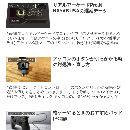
リアルアーケードPro.N
コントローラーまとめ
HAYABUSAの遅延データ
当記事ではリアルアーケードプロ.n ハヤブサの遅延データをまとめ
ていきます。 市販アケコンの中ではかなり早いクラス(大体2番手ク
ラス) アケコン検証マニアの「Shiryl shi」氏がまた実機で検証動画を
あげられているので 参照させてもらい...
アケコンのボタンが引っかかる時
コントローラーまとめ
の対処法・直し方
当記事ではアーケードコントローラーのボタンが引っかかる時の 対
処法や直し方をまとめていきます。 まずは分解して中のマイナス(ま
たはプラス)部分をチェック アケコンのボタンが引っかかるような感
触がある場合、 外側パーツでいうと左側パーツ...
格ゲーやるときのおすすめパッド
コントローラーまとめ
(PC編)