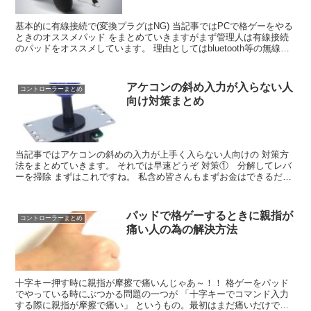
基本的に有線接続で(変換プラグはNG) 当記事ではPCで格ゲーをやる
ときのオススメパッド をまとめていきますがまず管理人は有線接続
のパッドをオススメしています。 理由としてはbluetooth等の無線接
続は入力遅延の 原因になると言...
アケコンの斜め入力が入らない人
コントローラーまとめ
向け対策まとめ
当記事ではアケコンの斜めの入力が上手く入らない人向けの 対策方
法をまとめていきます。 それでは早速どうぞ 対策① 分解してレバ
ーを掃除 まずはこれですね。 私含め皆さんもまずお金はできるだけ
かけたくないと 思うので(笑)。 まずアケ...
パッドで格ゲーするときに親指が
コントローラーまとめ
痛い人の為の解決方法
十字キー押す時に親指が摩擦で痛いんじゃあ～！！ 格ゲーをパッド
でやっている時にぶつかる問題の一つが 「十字キーでコマンド入力
する際に親指が摩擦で痛い」 というもの。最初はまだ痛いだけで良