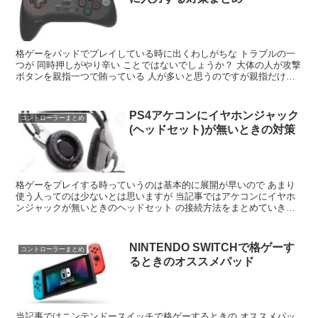
格ゲーをパッドでプレイしている時に出くわしがちな トラブルの一
つが 同時押しがやり辛い ことではないでしょうか？ 大体の人が攻撃
ボタンを親指一つで賄っている 人が多いと思うのですが親指だけだ
とどうしても しんどい組み合わせがありませんか...
PS4アケコンにイヤホンジャック
コントローラーまとめ
(ヘッドセット)が無いときの対策
格ゲーをプレイする時っていうのは基本的に展開が早いので あまり
使う人ってのは少ないとは思いますが 当記事ではアケコンにイヤホ
ンジャックが無いときのヘッドセット の接続方法をまとめていきま
す。 対策① 開いてる方のUSBにデュアルショックを接...
NINTENDO SWITCHで格ゲーす
コントローラーまとめ
るときのオススメパッド
当記事ではニンテンドースイッチで格ゲーするときの オススメパッ