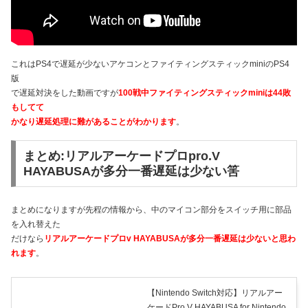
これはPS4で遅延が少ないアケコンとファイティングスティックminiのPS4
版
で遅延対決をした動画ですが
100戦中ファイティングスティックminiは44敗
もしてて
かなり遅延処理に難があることがわかります
。
まとめ:リアルアーケードプロpro.V
HAYABUSAが多分一番遅延は少ない筈
まとめになりますが先程の情報から、中のマイコン部分をスイッチ用に部品
を入れ替えた
だけなら
リアルアーケードプロv HAYABUSAが多分一番遅延は少ないと思わ
れます
。
【Nintendo Switch対応】リアルアー
ケードPro.V HAYABUSA for Nintendo