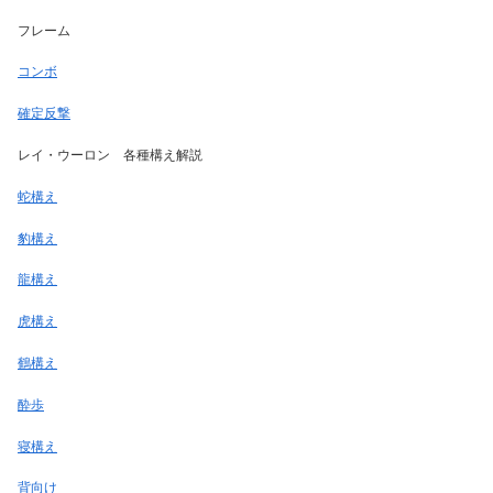
フレーム
コンボ
確定反撃
レイ・ウーロン 各種構え解説
蛇構え
豹構え
龍構え
虎構え
鶴構え
酔歩
寝構え
背向け