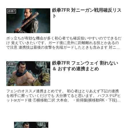
鉄拳7FR 対ニーガン戦用確反リス
鉄拳7
ト
ボッ立ちが有効な機会が多く初心者でも確反狙いやすいのでできるだ
け 覚えていきたいです。ガード後に意外に距離離れる技とかあるの
で注意 連携技は最後の攻撃を先端ガードしたときも含みます 対ニー
ガン戦用確反リスト 連携技 技名 コマンド ...
鉄拳7FR フェンウェイ 割れない
鉄拳7
＆ おすすめ連携まとめ
フェンのオススメ連携まとめです。 初心者はとりあえず下記の連携
を相手に擦っていくだけでも 大分勝てると思います。 ハフステLPヒ
ットorガード後 ①横移動二択 大本命。 ・前掃腿(横移動RK・下段)
・側剔腿(横移動から3LK・中段...