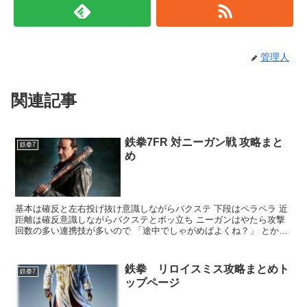
管理人
関連記事
鉄拳7FR 対ニーガン戦 攻略まと
鉄拳7
め
基本は確反と左右投げ抜け意識しながらバクステ 下段はペラペラ 近
距離は確反意識しながらバクステとボッ立ち ニーガンはやたら攻撃
回数の多い連携技が多いので 「途中でしゃがめばよくね？」 とか
「横歩きでなんとかなるっしょ？」 と...
鉄拳 リロイスミス攻略まとめト
鉄拳7
ップページ