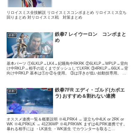
リロイスミス全技解説 リロイスミスコンボまとめ リロイスミス立ち
回りまとめ 対リロイスミス戦 対策まとめ
鉄拳7 レイウーロン コンボまと
鉄拳7
め
基本パーツ ①6LKLP→LK4→妃睡鳥中RKRK ②6LKLP→WPLP→背向
け中RKLP→相手の近くまでダッシュしてLKRK ③4RKLP→66LK→背
向け中RKLP 基本は①か②を使用。 ③は浮きが低い始動技専用。 ①
は実は...
鉄拳7FR エディ・ゴルド(カポエ
鉄拳7
ラ) おすすめ＆割れない連携
オススメ連携一覧＆概要説明 ※4LPRK4 → 逆立ち中4LK or 2RK or
WK ※4LPRKLK → 41236WP ※4LPRKWK まずは4LPRK連携です。
暴れる相手には ・LK派生 ・WK派生 でカウンターを取るこ...